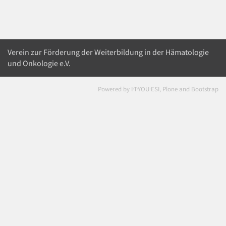
Verein zur Förderung der Weiterbildung in der Hämatologie
und Onkologie e.V.
Powered by I·T·YOU·ESI, Plone and Bootstrap